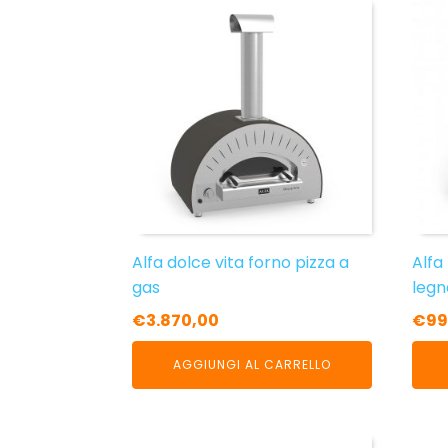
Que
prod
ha
più
varia
Le
opzi
pos
esse
scel
nell
Alfa dolce vita forno pizza a
Alfa
pagi
gas
legn
del
€
3.870,00
€
99
prod
AGGIUNGI AL CARRELLO