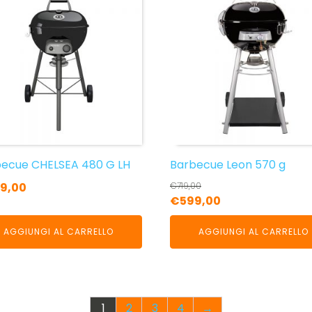
ecue CHELSEA 480 G LH
Barbecue Leon 570 g
9,00
€
719,00
Il
Il
€
599,00
prezzo
prezzo
AGGIUNGI AL CARRELLO
AGGIUNGI AL CARRELLO
originale
attuale
era:
è:
€719,00.
€599,00.
1
2
3
4
→