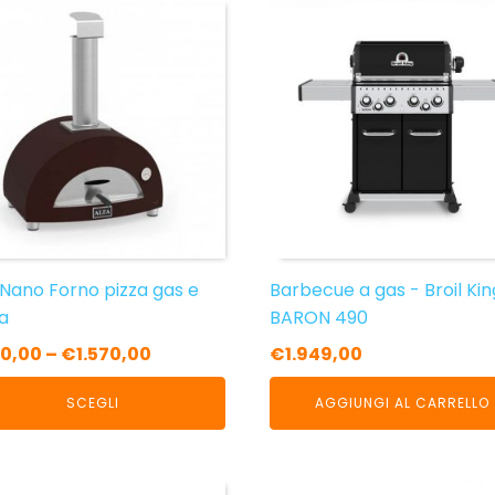
sto
otto
nti.
oni
sono
re
te
a
 Nano Forno pizza gas e
Barbecue a gas - Broil Kin
na
a
BARON 490
0,00
–
€
1.570,00
€
1.949,00
otto
SCEGLI
AGGIUNGI AL CARRELLO