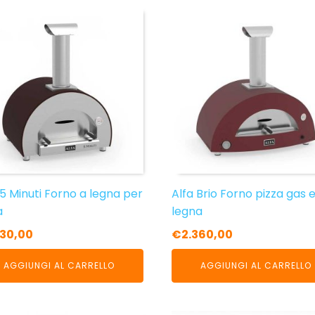
 5 Minuti Forno a legna per
Alfa Brio Forno pizza gas 
a
legna
830,00
€
2.360,00
AGGIUNGI AL CARRELLO
AGGIUNGI AL CARRELLO