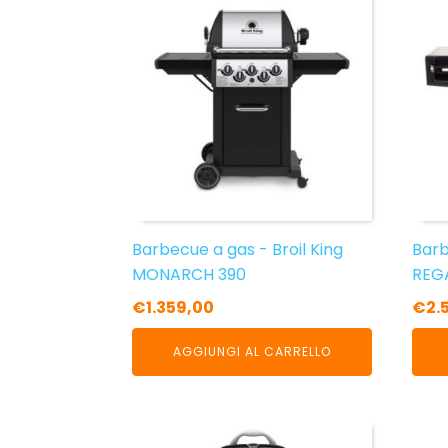
Barbecue a gas - Broil King
Barb
MONARCH 390
REG
€
1.359,00
€
2.
AGGIUNGI AL CARRELLO