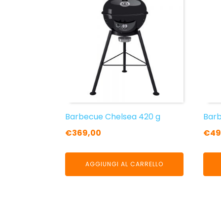
Barbecue Chelsea 420 g
Barb
€
369,00
€
49
AGGIUNGI AL CARRELLO