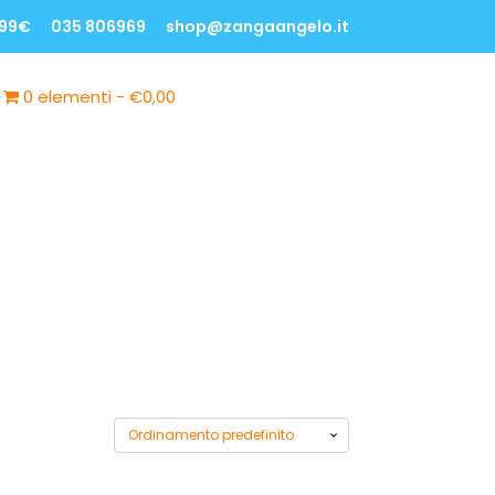
 99€
035 806969
shop@zangaangelo.it
0 elementi
€0,00