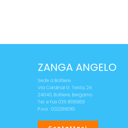
ZANGA ANGELO
Sede a Boltiere
Via Cardinal G. Testa, 24
24040, Boltiere, Bergamo
Tel. e Fax 035 806969
P.iva : 00226110161
Contattaci