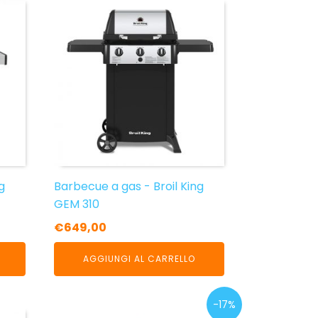
g
Barbecue a gas - Broil King
GEM 310
€
649,00
AGGIUNGI AL CARRELLO
-17%